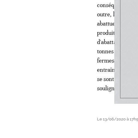
conséquence de l
outre, les abatt
abattues et inven
produits élaborés
d'abattage de di
tonnes à 250 ton
fermes, majore, 
entraîné des per
se sont asséchées
souligne l'associ
Le 13/06/2020 à 17h