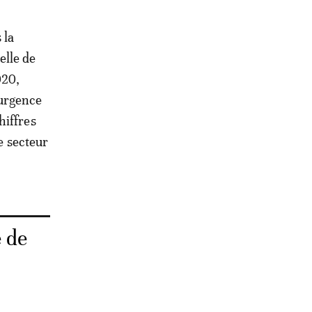
 la
elle de
020,
'urgence
hiffres
le secteur
 de