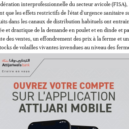
ération interprofessionnelle du secteur avicole (FISA),
 que les effets restrictifs de l'état d'urgence sanitaire s
duits dans les canaux de distribution habituels ont entraî
ée et drastique de la demande en poulet et en dinde et p
te des ventes, un effondrement des prix à la ferme et u
ocks de volailles vivantes invendues au niveau des ferm
a même source, les circuits de restauration hors foyers
lective, cafés, restaurants, hôtels, événementiels, snacks
es circuits de vif (en partie les riyacahtes et plus import
madaires en milieu rural) représentent plus de 50% du 
n des poulets et une part significative du marché de la 
ion soudaine de près de la moitié des débouchés, s'ajoute
u pouvoir d'achat d'une frange importante de la populati