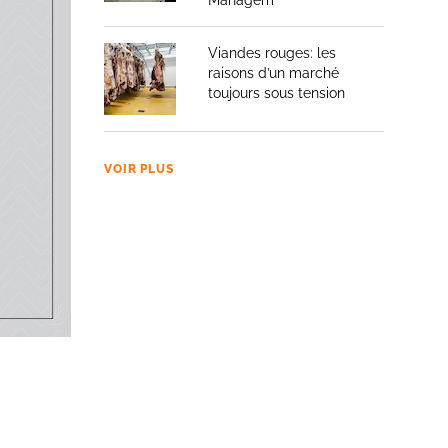
Managem
vités. En
de dindes
Viandes rouges: les
leurs
raisons d’un marché
toujours sous tension
olumes
600
eau des
VOIR PLUS
ents ont
soreries
illite",