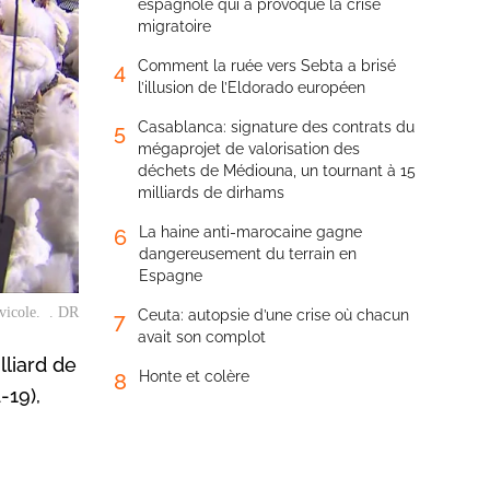
espagnole qui a provoqué la crise
migratoire
Comment la ruée vers Sebta a brisé
4
l’illusion de l’Eldorado européen
Casablanca: signature des contrats du
5
mégaprojet de valorisation des
déchets de Médiouna, un tournant à 15
milliards de dirhams
La haine anti-marocaine gagne
6
dangereusement du terrain en
Espagne
vicole. . DR
Ceuta: autopsie d’une crise où chacun
7
avait son complot
lliard de
Honte et colère
8
-19),