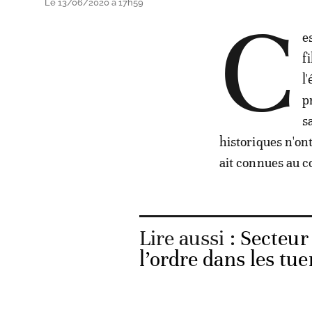
Le 13/06/2020 à 17h59
C
e
f
l
p
s
historiques n'ont
ait connues au co
Lire aussi :
Secteur
l’ordre dans les tu