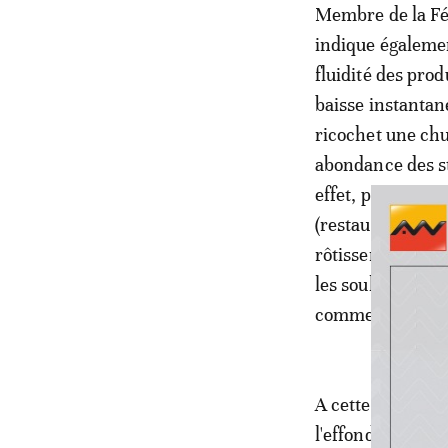
Membre de la Féd
indique également
fluidité des pro
baisse instantan
ricochet une chu
abondance des st
effet, poursuit l
(restauration col
rôtisseries) et d
les souks hebdo
commercialisatio
A cette disparit
l'effondrement d