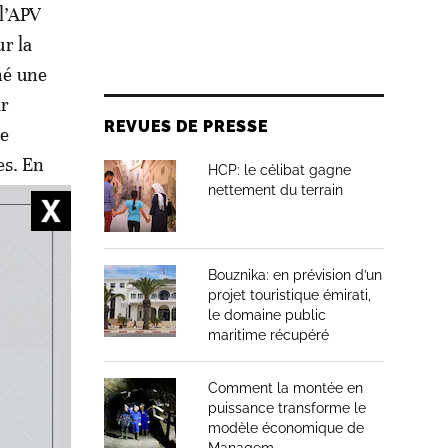
 l’APV
ur la
né une
ar
REVUES DE PRESSE
ne
es. En
HCP: le célibat gagne
nettement du terrain
 et
ant encore
Bouznika: en prévision d’un
marché de
projet touristique émirati,
dinde.
le domaine public
maritime récupéré
Comment la montée en
puissance transforme le
modèle économique de
on,