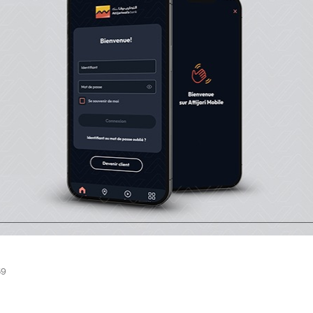
a perte d'emploi observée au niveau des différentes acti
oirs industriels agréés croulent sous des stocks énormes 
dues suite à l'arrêt de certains circuits d'écoulement de 
, issus de la découpe, fait savoir l'APV, notant que les v
nde se sont contractés de 350 tonnes (-58%), passant de 
nes par jour, au moment où le stockage sur pied, au niv
par le poids, l'offre de plus de 40%. "Ces dysfonctionnem
tes financières importantes chez les éleveurs. Leurs tré
 menant plusieurs d'entre eux à des situations de quasi-fa
ation.
59