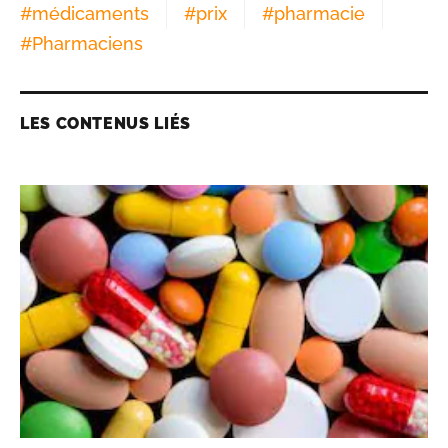
#
médicaments
#
prix
#
pharmacie
#
Pharmaciens
LES CONTENUS LIÉS