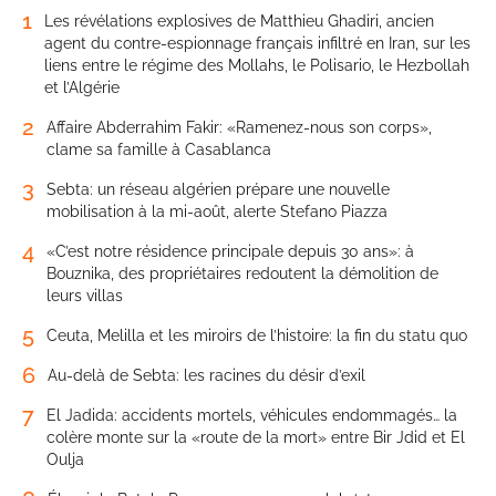
1
Les révélations explosives de Matthieu Ghadiri, ancien
agent du contre-espionnage français infiltré en Iran, sur les
liens entre le régime des Mollahs, le Polisario, le Hezbollah
et l’Algérie
2
Affaire Abderrahim Fakir: «Ramenez-nous son corps»,
clame sa famille à Casablanca
3
Sebta: un réseau algérien prépare une nouvelle
mobilisation à la mi-août, alerte Stefano Piazza
4
«C’est notre résidence principale depuis 30 ans»: à
Bouznika, des propriétaires redoutent la démolition de
leurs villas
5
Ceuta, Melilla et les miroirs de l’histoire: la fin du statu quo
6
Au-delà de Sebta: les racines du désir d’exil
7
El Jadida: accidents mortels, véhicules endommagés… la
colère monte sur la «route de la mort» entre Bir Jdid et El
Oulja