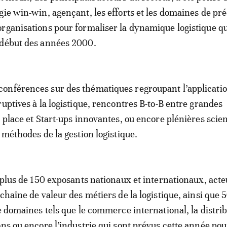
gie win-win, agençant, les efforts et les domaines de pré
rganisations pour formaliser la dynamique logistique que
 début des années 2000.
onférences sur des thématiques regroupant l’applicati
ruptives à la logistique, rencontres B-to-B entre grandes
a place et Start-ups innovantes, ou encore plénières scie
 méthodes de la gestion logistique.
t plus de 150 exposants nationaux et internationaux, acte
 chaîne de valeur des métiers de la logistique, ainsi que
de domaines tels que le commerce international, la distrib
ons ou encore l’industrie qui sont prévus cette année pou