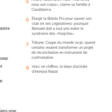
5
nous son corps», clame sa famille à
Casablanca
Élargir la Botola Pro pour sauver son
6
club (et ses Législatives): pourquoi
contre
Bensaïd doit à tout prix éviter le
syndrome des «fraqchia»
Tribune. Coupe du monde 2030: quand
7
certains veulent transformer un projet
de réconciliation en instrument de
 pour
confrontation
u
Voici, en chiffres, le bilan d’activité
8
d’Interpol Rabat
an
dans une