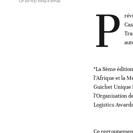
Le 22/03/2019 à 16h41
P
rév
Cas
Tra
aut
*La 8ème édition
l’Afrique et la 
Guichet Unique P
l’Organisation 
Logistics Award
Ce regroupement 