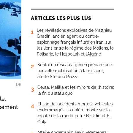
ARTICLES LES PLUS LUS
Les révélations explosives de Matthieu
1
Ghadiri, ancien agent du contre-
espionnage français infiltré en Iran, sur
les liens entre le régime des Mollahs, le
Polisario, le Hezbollah et l’Algérie
Sebta: un réseau algérien prépare une
2
nouvelle mobilisation à la mi-août,
alerte Stefano Piazza
DR
Ceuta, Melilla et les miroirs de l’histoire:
3
la fin du statu quo
le,
El Jadida: accidents mortels, véhicules
4
ppement
endommagés… la colère monte sur la
«route de la mort» entre Bir Jdid et El
Oulja
Affaire Abderrahim Fakir: «Ramenez-