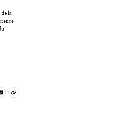
 de la
urrence
du