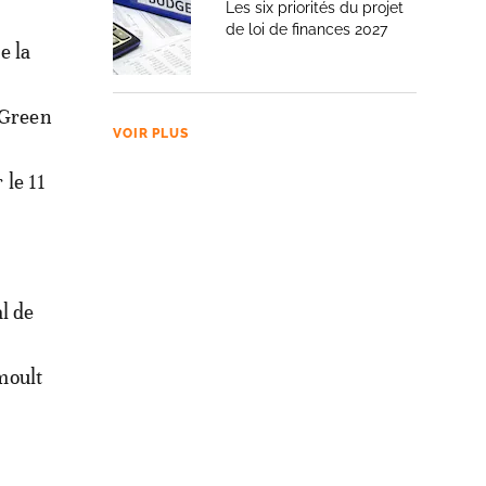
Les six priorités du projet
de loi de finances 2027
e la
«Green
VOIR PLUS
 le 11
l de
 moult