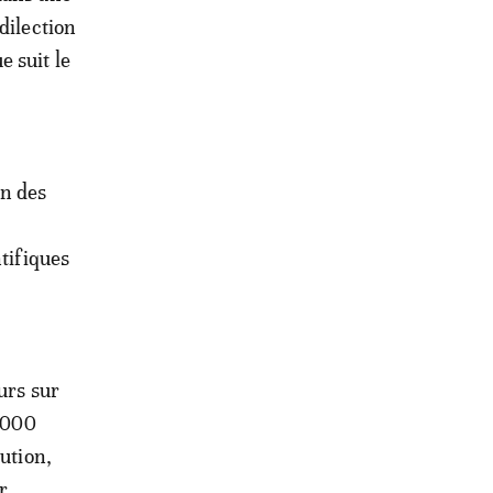
dilection
 suit le
on des
ntifiques
urs sur
 5000
ution,
r