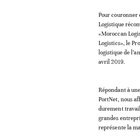
Pour couronner 
Logistique récom
«Moroccan Logist
Logistics», le Pr
logistique de l’a
avril 2019.
Répondant à une
PortNet, nous af
durement travaill
grandes entrepri
représente la ma