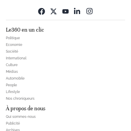
Opens in new wi
Le360 en un clic
Politique
Economie
Société
International
Culture
Médias
Automobile
People
Lifestyle
Nos chroniqueurs
À propos de nous
Qui sommes-nous
Publicité
Archives