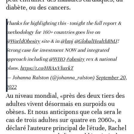
diabète, ou des cancers.
Thanks for highlighting this - tonight the full report &
methodology for 160+ countries goes live on
@WorldObesity
site & in
@bmj
@GlobalHealthBMJ
!
Strong case for investment NOW and integrated
approach including
@WHO
#obesity
rex & national
plans.
https://t.co/HRAxVbzrkT
— Johanna Ralston (@johanna_ralston)
September 20,
2022
Au niveau mondial, «près des deux tiers des
adultes vivent désormais en surpoids ou
obèses. Et nous anticipons que cela sera le
cas de trois adultes sur quatre en 2060», a
déclaré l'auteure principal de l'étude, Rachel