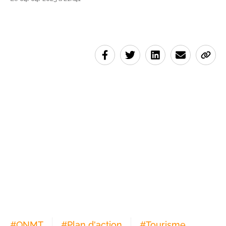
#
ONMT
#
Plan d'action
#
Tourisme