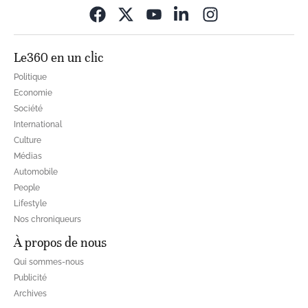
Opens in new wi
Le360 en un clic
Politique
Economie
Société
International
Culture
Médias
Automobile
People
Lifestyle
Nos chroniqueurs
À propos de nous
Qui sommes-nous
Publicité
Archives