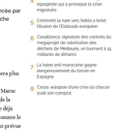
espagnole qui a provoqué la crise
ancée par
migratoire
êche
Comment la ruée vers Sebta a brisé
5
l’illusion de l’Eldorado européen
Casablanca: signature des contrats du
6
mégaprojet de valorisation des
déchets de Médiouna, un tournant à 15
milliards de dirhams
La haine anti-marocaine gagne
7
dangereusement du terrain en
sera plus
Espagne
Ceuta: autopsie d’une crise où chacun
8
u Maroc
avait son complot
de la
e déjà
 comme le
nt prévue