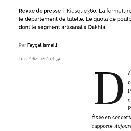
Revue de presse
Kiosque360. La fermeture 
le département de tutelle. Le quota de poulp
dont le segment artisanal à Dakhla.
Par
Fayçal Ismaili
Le 22/08/2021 à 17h59
D
é
c
P
e
P
fixée en concert
rapporte
Aujourd