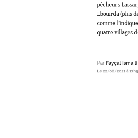
pêcheurs Lassarg
Lbouirda (plus d
comme l’indique 
quatre villages d
Par
Fayçal Ismaili
Le 22/08/2021 à 17h