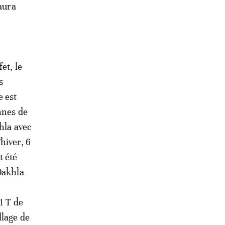
 aura
et, le
s
e est
nnes de
hla avec
hiver, 6
t été
Dakhla-
1 T de
llage de