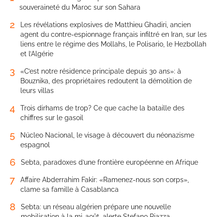
souveraineté du Maroc sur son Sahara
2
Les révélations explosives de Matthieu Ghadiri, ancien
agent du contre-espionnage français infiltré en Iran, sur les
liens entre le régime des Mollahs, le Polisario, le Hezbollah
et l’Algérie
3
«C’est notre résidence principale depuis 30 ans»: à
Bouznika, des propriétaires redoutent la démolition de
leurs villas
4
Trois dirhams de trop? Ce que cache la bataille des
chiffres sur le gasoil
5
Núcleo Nacional, le visage à découvert du néonazisme
espagnol
6
Sebta, paradoxes d’une frontière européenne en Afrique
7
Affaire Abderrahim Fakir: «Ramenez-nous son corps»,
clame sa famille à Casablanca
8
Sebta: un réseau algérien prépare une nouvelle
mobilisation à la mi-août, alerte Stefano Piazza