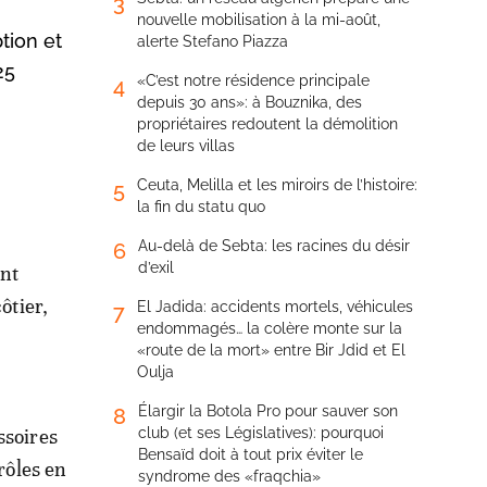
3
nouvelle mobilisation à la mi-août,
tion et
alerte Stefano Piazza
25
«C’est notre résidence principale
4
depuis 30 ans»: à Bouznika, des
propriétaires redoutent la démolition
de leurs villas
Ceuta, Melilla et les miroirs de l’histoire:
5
la fin du statu quo
Au-delà de Sebta: les racines du désir
6
d’exil
ant
ôtier,
El Jadida: accidents mortels, véhicules
7
endommagés… la colère monte sur la
«route de la mort» entre Bir Jdid et El
Oulja
Élargir la Botola Pro pour sauver son
8
ssoires
club (et ses Législatives): pourquoi
Bensaïd doit à tout prix éviter le
rôles en
syndrome des «fraqchia»