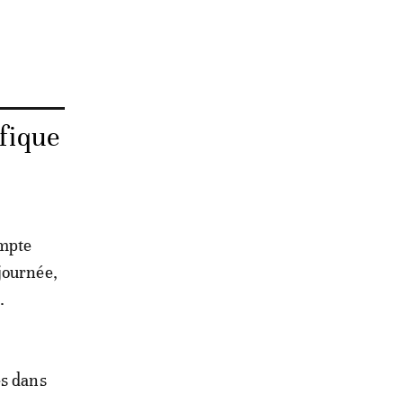
ifique
ompte
journée,
.
es dans