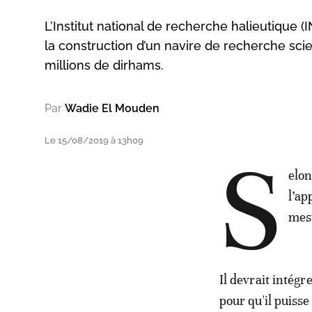
L’Institut national de recherche halieutique (
la construction d’un navire de recherche scien
millions de dirhams.
Par
Wadie El Mouden
Le 15/08/2019 à 13h09
S
elon
l’ap
mesu
Il devrait intég
pour qu'il puisse