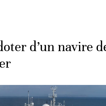
doter d’un navire d
ier