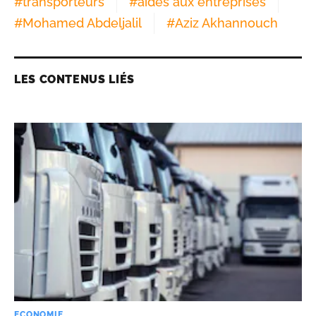
#
transporteurs
#
aides aux entreprises
#
Mohamed Abdeljalil
#
Aziz Akhannouch
LES CONTENUS LIÉS
ECONOMIE