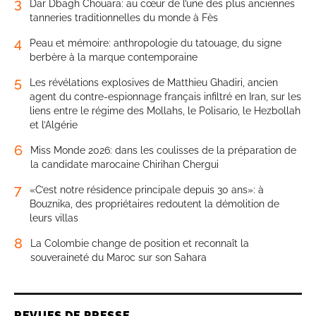
3
Dar Dbagh Chouara: au cœur de l’une des plus anciennes
tanneries traditionnelles du monde à Fès
4
Peau et mémoire: anthropologie du tatouage, du signe
berbère à la marque contemporaine
5
Les révélations explosives de Matthieu Ghadiri, ancien
agent du contre-espionnage français infiltré en Iran, sur les
liens entre le régime des Mollahs, le Polisario, le Hezbollah
et l’Algérie
6
Miss Monde 2026: dans les coulisses de la préparation de
la candidate marocaine Chirihan Chergui
7
«C’est notre résidence principale depuis 30 ans»: à
Bouznika, des propriétaires redoutent la démolition de
leurs villas
8
La Colombie change de position et reconnaît la
souveraineté du Maroc sur son Sahara
REVUES DE PRESSE