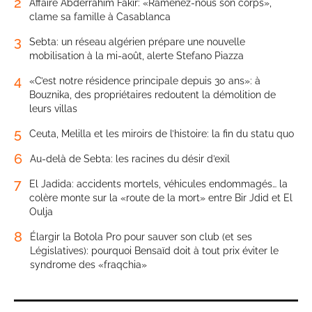
2
Affaire Abderrahim Fakir: «Ramenez-nous son corps»,
clame sa famille à Casablanca
3
Sebta: un réseau algérien prépare une nouvelle
mobilisation à la mi-août, alerte Stefano Piazza
4
«C’est notre résidence principale depuis 30 ans»: à
Bouznika, des propriétaires redoutent la démolition de
leurs villas
5
Ceuta, Melilla et les miroirs de l’histoire: la fin du statu quo
6
Au-delà de Sebta: les racines du désir d’exil
7
El Jadida: accidents mortels, véhicules endommagés… la
colère monte sur la «route de la mort» entre Bir Jdid et El
Oulja
8
Élargir la Botola Pro pour sauver son club (et ses
Législatives): pourquoi Bensaïd doit à tout prix éviter le
syndrome des «fraqchia»