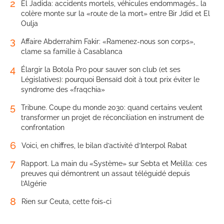
2
El Jadida: accidents mortels, véhicules endommagés… la
colère monte sur la «route de la mort» entre Bir Jdid et El
Oulja
3
Affaire Abderrahim Fakir: «Ramenez-nous son corps»,
clame sa famille à Casablanca
4
Élargir la Botola Pro pour sauver son club (et ses
Législatives): pourquoi Bensaïd doit à tout prix éviter le
syndrome des «fraqchia»
5
Tribune. Coupe du monde 2030: quand certains veulent
transformer un projet de réconciliation en instrument de
confrontation
6
Voici, en chiffres, le bilan d’activité d’Interpol Rabat
7
Rapport. La main du «Système» sur Sebta et Melilla: ces
preuves qui démontrent un assaut téléguidé depuis
l’Algérie
8
Rien sur Ceuta, cette fois-ci