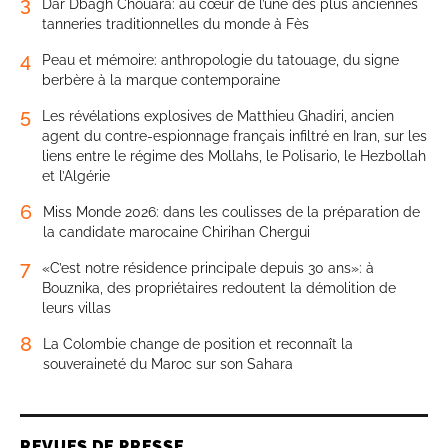
3
Dar Dbagh Chouara: au cœur de l’une des plus anciennes
tanneries traditionnelles du monde à Fès
4
Peau et mémoire: anthropologie du tatouage, du signe
berbère à la marque contemporaine
5
Les révélations explosives de Matthieu Ghadiri, ancien
agent du contre-espionnage français infiltré en Iran, sur les
liens entre le régime des Mollahs, le Polisario, le Hezbollah
et l’Algérie
6
Miss Monde 2026: dans les coulisses de la préparation de
la candidate marocaine Chirihan Chergui
7
«C’est notre résidence principale depuis 30 ans»: à
Bouznika, des propriétaires redoutent la démolition de
leurs villas
8
La Colombie change de position et reconnaît la
souveraineté du Maroc sur son Sahara
REVUES DE PRESSE