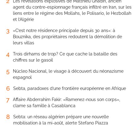
2
Les révélations explosives de Matthieu Ghadiri, ancien
agent du contre-espionnage français infiltré en Iran, sur les
liens entre le régime des Mollahs, le Polisario, le Hezbollah
et l’Algérie
3
«C’est notre résidence principale depuis 30 ans»: à
Bouznika, des propriétaires redoutent la démolition de
leurs villas
4
Trois dirhams de trop? Ce que cache la bataille des
chiffres sur le gasoil
5
Núcleo Nacional, le visage à découvert du néonazisme
espagnol
6
Sebta, paradoxes d’une frontière européenne en Afrique
7
Affaire Abderrahim Fakir: «Ramenez-nous son corps»,
clame sa famille à Casablanca
8
Sebta: un réseau algérien prépare une nouvelle
mobilisation à la mi-août, alerte Stefano Piazza