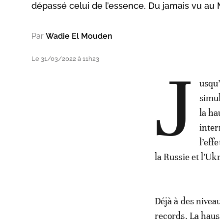
dépassé celui de l’essence. Du jamais vu au 
Par
Wadie El Mouden
Le 31/03/2022 à 11h23
J
usqu’
simul
la ha
inter
l’eff
la Russie et l’Uk
Déjà à des nivea
records. La haus