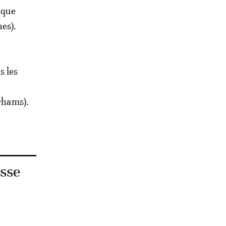
 que
nes).
s les
irhams).
usse