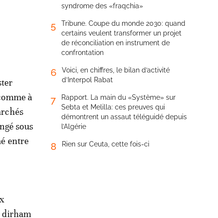
syndrome des «fraqchia»
Tribune. Coupe du monde 2030: quand
5
certains veulent transformer un projet
de réconciliation en instrument de
confrontation
Voici, en chiffres, le bilan d’activité
6
d’Interpol Rabat
ster
e comme à
Rapport. La main du «Système» sur
7
Sebta et Melilla: ces preuves qui
marchés
démontrent un assaut téléguidé depuis
angé sous
l’Algérie
mé entre
Rien sur Ceuta, cette fois-ci
8
ux
35 dirham