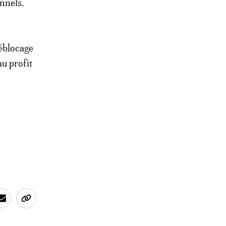
onnels.
déblocage
u profit