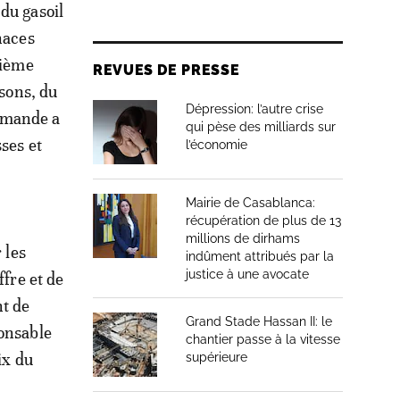
du gasoil
naces
xième
REVUES DE PRESSE
isons, du
Dépression: l’autre crise
demande a
qui pèse des milliards sur
ses et
l’économie
Mairie de Casablanca:
récupération de plus de 13
millions de dirhams
 les
indûment attribués par la
justice à une avocate
ffre et de
nt de
Grand Stade Hassan II: le
ponsable
chantier passe à la vitesse
ix du
supérieure