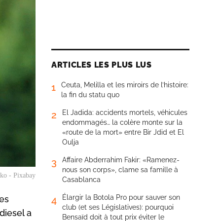
ARTICLES LES PLUS LUS
Ceuta, Melilla et les miroirs de l’histoire:
1
la fin du statu quo
El Jadida: accidents mortels, véhicules
2
endommagés… la colère monte sur la
«route de la mort» entre Bir Jdid et El
Oulja
Affaire Abderrahim Fakir: «Ramenez-
3
nous son corps», clame sa famille à
ko - Pixabay
Casablanca
Élargir la Botola Pro pour sauver son
des
4
club (et ses Législatives): pourquoi
diesel a
Bensaïd doit à tout prix éviter le