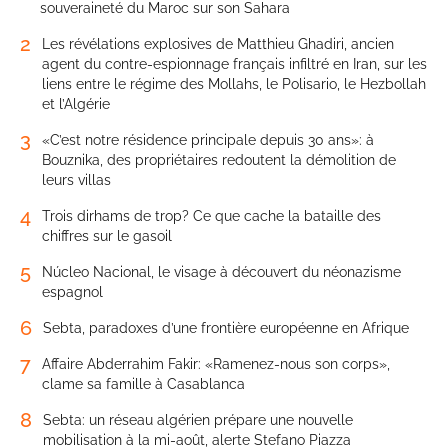
souveraineté du Maroc sur son Sahara
2
Les révélations explosives de Matthieu Ghadiri, ancien
agent du contre-espionnage français infiltré en Iran, sur les
liens entre le régime des Mollahs, le Polisario, le Hezbollah
et l’Algérie
3
«C’est notre résidence principale depuis 30 ans»: à
Bouznika, des propriétaires redoutent la démolition de
leurs villas
4
Trois dirhams de trop? Ce que cache la bataille des
chiffres sur le gasoil
5
Núcleo Nacional, le visage à découvert du néonazisme
espagnol
6
Sebta, paradoxes d’une frontière européenne en Afrique
7
Affaire Abderrahim Fakir: «Ramenez-nous son corps»,
clame sa famille à Casablanca
8
Sebta: un réseau algérien prépare une nouvelle
mobilisation à la mi-août, alerte Stefano Piazza