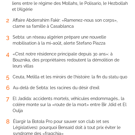
liens entre le régime des Mollahs, le Polisario, le Hezbollah
et l’Algérie
2
Affaire Abderrahim Fakir: «Ramenez-nous son corps»,
clame sa famille à Casablanca
3
Sebta: un réseau algérien prépare une nouvelle
mobilisation à la mi-août, alerte Stefano Piazza
4
«C’est notre résidence principale depuis 30 ans»: à
Bouznika, des propriétaires redoutent la démolition de
leurs villas
5
Ceuta, Melilla et les miroirs de l’histoire: la fin du statu quo
6
Au-delà de Sebta: les racines du désir d’exil
7
El Jadida: accidents mortels, véhicules endommagés… la
colère monte sur la «route de la mort» entre Bir Jdid et El
Oulja
8
Élargir la Botola Pro pour sauver son club (et ses
Législatives): pourquoi Bensaïd doit à tout prix éviter le
syndrome des «fraqchia»