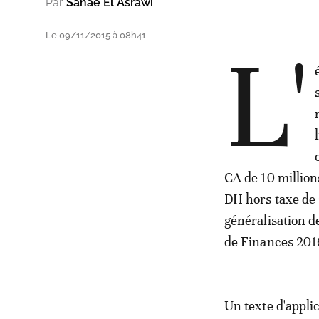
Par
Sanae El Asrawi
Le 09/11/2015 à 08h41
L'
CA de 10 million
DH hors taxe de 
généralisation de
de Finances 201
Un texte d'appli