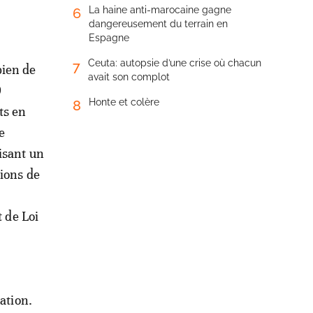
La haine anti-marocaine gagne
6
dangereusement du terrain en
Espagne
Ceuta: autopsie d’une crise où chacun
7
bien de
avait son complot
9
Honte et colère
8
ts en
te
lisant un
lions de
t de Loi
ation.