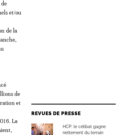
 de
els et/ou
on de la
vanche,
au
ncé
llions de
ration et
REVUES DE PRESSE
2016. La
HCP: le célibat gagne
ient,
nettement du terrain