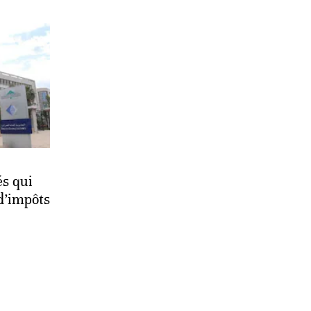
és qui
 d’impôts