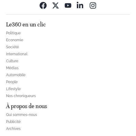
Opens in new wi
Le360 en un clic
Politique
Economie
Société
International
Culture
Médias
Automobile
People
Lifestyle
Nos chroniqueurs
À propos de nous
Qui sommes-nous
Publicité
Archives