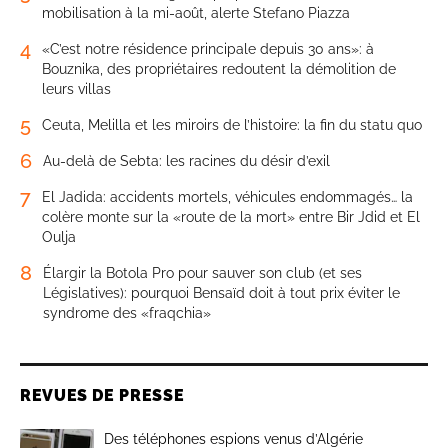
mobilisation à la mi-août, alerte Stefano Piazza
4
«C’est notre résidence principale depuis 30 ans»: à
Bouznika, des propriétaires redoutent la démolition de
leurs villas
5
Ceuta, Melilla et les miroirs de l’histoire: la fin du statu quo
6
Au-delà de Sebta: les racines du désir d’exil
7
El Jadida: accidents mortels, véhicules endommagés… la
colère monte sur la «route de la mort» entre Bir Jdid et El
Oulja
8
Élargir la Botola Pro pour sauver son club (et ses
Législatives): pourquoi Bensaïd doit à tout prix éviter le
syndrome des «fraqchia»
REVUES DE PRESSE
Des téléphones espions venus d’Algérie