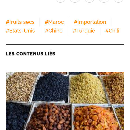
#
fruits secs
#
Maroc
#
Importation
#
Etats-Unis
#
Chine
#
Turquie
#
Chili
LES CONTENUS LIÉS