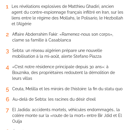
1
Les révélations explosives de Matthieu Ghadiri, ancien
agent du contre-espionnage français infiltré en Iran, sur les
liens entre le régime des Mollahs, le Polisario, le Hezbollah
et l’Algérie
2
Affaire Abderrahim Fakir: «Ramenez-nous son corps»,
clame sa famille à Casablanca
3
Sebta: un réseau algérien prépare une nouvelle
mobilisation à la mi-août, alerte Stefano Piazza
4
«C’est notre résidence principale depuis 30 ans»: à
Bouznika, des propriétaires redoutent la démolition de
leurs villas
5
Ceuta, Melilla et les miroirs de l’histoire: la fin du statu quo
6
Au-delà de Sebta: les racines du désir d’exil
7
El Jadida: accidents mortels, véhicules endommagés… la
colère monte sur la «route de la mort» entre Bir Jdid et El
Oulja