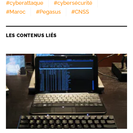
#
cyberattaque
#
cybersécurité
#
Maroc
#
Pegasus
#
CNSS
LES CONTENUS LIÉS