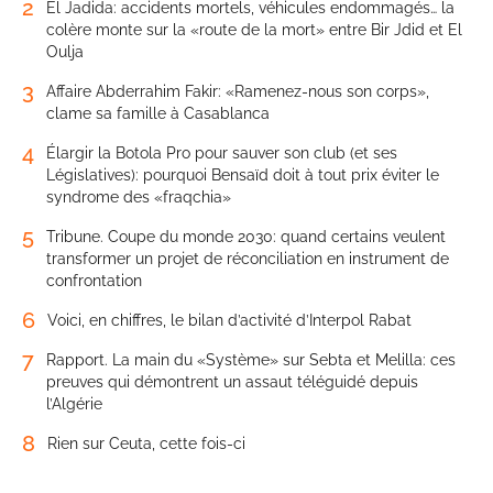
2
El Jadida: accidents mortels, véhicules endommagés… la
colère monte sur la «route de la mort» entre Bir Jdid et El
Oulja
3
Affaire Abderrahim Fakir: «Ramenez-nous son corps»,
clame sa famille à Casablanca
4
Élargir la Botola Pro pour sauver son club (et ses
Législatives): pourquoi Bensaïd doit à tout prix éviter le
syndrome des «fraqchia»
5
Tribune. Coupe du monde 2030: quand certains veulent
transformer un projet de réconciliation en instrument de
confrontation
6
Voici, en chiffres, le bilan d’activité d’Interpol Rabat
7
Rapport. La main du «Système» sur Sebta et Melilla: ces
preuves qui démontrent un assaut téléguidé depuis
l’Algérie
8
Rien sur Ceuta, cette fois-ci