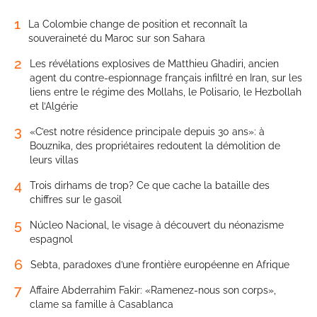
1
La Colombie change de position et reconnaît la
souveraineté du Maroc sur son Sahara
2
Les révélations explosives de Matthieu Ghadiri, ancien
agent du contre-espionnage français infiltré en Iran, sur les
liens entre le régime des Mollahs, le Polisario, le Hezbollah
et l’Algérie
3
«C’est notre résidence principale depuis 30 ans»: à
Bouznika, des propriétaires redoutent la démolition de
leurs villas
4
Trois dirhams de trop? Ce que cache la bataille des
chiffres sur le gasoil
5
Núcleo Nacional, le visage à découvert du néonazisme
espagnol
6
Sebta, paradoxes d’une frontière européenne en Afrique
7
Affaire Abderrahim Fakir: «Ramenez-nous son corps»,
clame sa famille à Casablanca