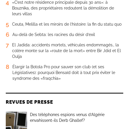
4
«C’est notre résidence principale depuis 30 ans»: à
Bouznika, des propriétaires redoutent la démolition de
leurs villas
5
Ceuta, Melilla et les miroirs de l’histoire: la fin du statu quo
6
Au-delà de Sebta: les racines du désir d’exil
7
El Jadida: accidents mortels, véhicules endommagés… la
colère monte sur la «route de la mort» entre Bir Jdid et El
Oulja
8
Élargir la Botola Pro pour sauver son club (et ses
Législatives): pourquoi Bensaïd doit à tout prix éviter le
syndrome des «fraqchia»
REVUES DE PRESSE
Des téléphones espions venus d’Algérie
envahissent-ils Derb Ghallef?