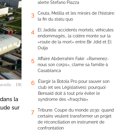
alerte Stefano Piazza
Ceuta, Melilla et les miroirs de l’histoire:
3
la fin du statu quo
El Jadida: accidents mortels, véhicules
4
endommagés… la colère monte sur la
«route de la mort» entre Bir Jdid et El
Oulja
Affaire Abderrahim Fakir: «Ramenez-
5
nous son corps», clame sa famille à
Casablanca
Élargir la Botola Pro pour sauver son
6
trielle. . DR
club (et ses Législatives): pourquoi
Bensaïd doit à tout prix éviter le
 dans la
syndrome des «fraqchia»
tude sur
Tribune. Coupe du monde 2030: quand
7
certains veulent transformer un projet
de réconciliation en instrument de
confrontation