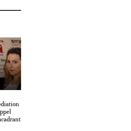
diation
appel
ncadrant