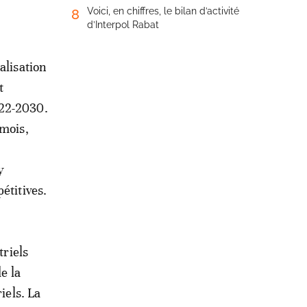
Voici, en chiffres, le bilan d’activité
8
d’Interpol Rabat
alisation
t
022-2030.
 mois,
y
étitives.
triels
e la
iels. La