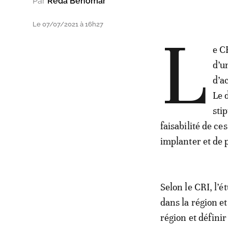
Par
Reda Benomar
Le 07/07/2021 à 16h27
L
e C
d’u
d’a
Le 
stip
faisabilité de ces
implanter et de 
Selon le CRI, l’é
dans la région et
région et définir