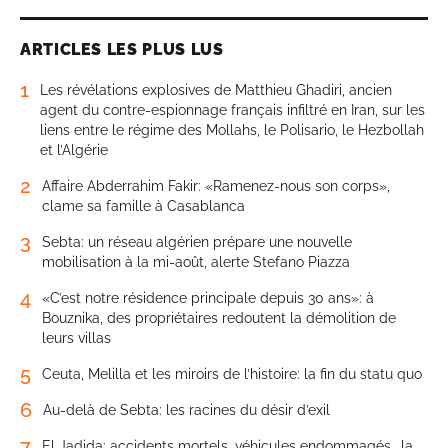
ARTICLES LES PLUS LUS
1
Les révélations explosives de Matthieu Ghadiri, ancien
agent du contre-espionnage français infiltré en Iran, sur les
liens entre le régime des Mollahs, le Polisario, le Hezbollah
et l’Algérie
2
Affaire Abderrahim Fakir: «Ramenez-nous son corps»,
clame sa famille à Casablanca
3
Sebta: un réseau algérien prépare une nouvelle
mobilisation à la mi-août, alerte Stefano Piazza
4
«C’est notre résidence principale depuis 30 ans»: à
Bouznika, des propriétaires redoutent la démolition de
leurs villas
5
Ceuta, Melilla et les miroirs de l’histoire: la fin du statu quo
6
Au-delà de Sebta: les racines du désir d’exil
7
El Jadida: accidents mortels, véhicules endommagés… la