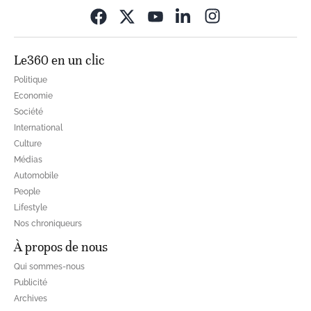
Opens in new wi
Le360 en un clic
Politique
Economie
Société
International
Culture
Médias
Automobile
People
Lifestyle
Nos chroniqueurs
À propos de nous
Qui sommes-nous
Publicité
Archives