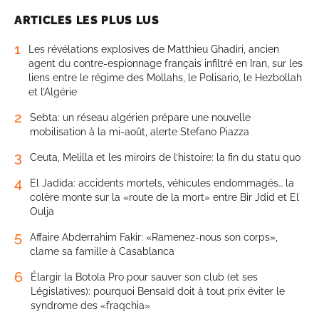
ARTICLES LES PLUS LUS
1
Les révélations explosives de Matthieu Ghadiri, ancien
agent du contre-espionnage français infiltré en Iran, sur les
liens entre le régime des Mollahs, le Polisario, le Hezbollah
et l’Algérie
2
Sebta: un réseau algérien prépare une nouvelle
mobilisation à la mi-août, alerte Stefano Piazza
3
Ceuta, Melilla et les miroirs de l’histoire: la fin du statu quo
4
El Jadida: accidents mortels, véhicules endommagés… la
colère monte sur la «route de la mort» entre Bir Jdid et El
Oulja
5
Affaire Abderrahim Fakir: «Ramenez-nous son corps»,
clame sa famille à Casablanca
6
Élargir la Botola Pro pour sauver son club (et ses
Législatives): pourquoi Bensaïd doit à tout prix éviter le
syndrome des «fraqchia»