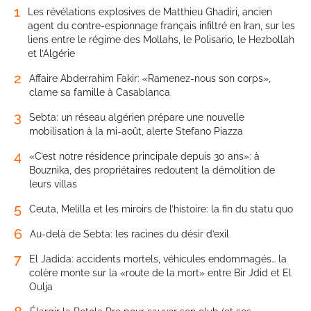
1
Les révélations explosives de Matthieu Ghadiri, ancien
agent du contre-espionnage français infiltré en Iran, sur les
liens entre le régime des Mollahs, le Polisario, le Hezbollah
et l’Algérie
2
Affaire Abderrahim Fakir: «Ramenez-nous son corps»,
clame sa famille à Casablanca
3
Sebta: un réseau algérien prépare une nouvelle
mobilisation à la mi-août, alerte Stefano Piazza
4
«C’est notre résidence principale depuis 30 ans»: à
Bouznika, des propriétaires redoutent la démolition de
leurs villas
5
Ceuta, Melilla et les miroirs de l’histoire: la fin du statu quo
6
Au-delà de Sebta: les racines du désir d’exil
7
El Jadida: accidents mortels, véhicules endommagés… la
colère monte sur la «route de la mort» entre Bir Jdid et El
Oulja