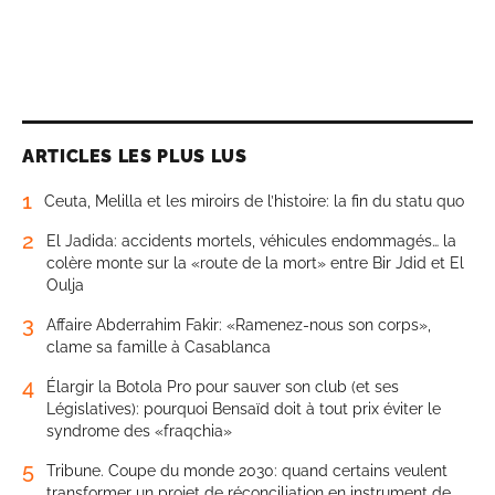
ARTICLES LES PLUS LUS
1
Ceuta, Melilla et les miroirs de l’histoire: la fin du statu quo
2
El Jadida: accidents mortels, véhicules endommagés… la
colère monte sur la «route de la mort» entre Bir Jdid et El
Oulja
3
Affaire Abderrahim Fakir: «Ramenez-nous son corps»,
clame sa famille à Casablanca
4
Élargir la Botola Pro pour sauver son club (et ses
Législatives): pourquoi Bensaïd doit à tout prix éviter le
syndrome des «fraqchia»
5
Tribune. Coupe du monde 2030: quand certains veulent
transformer un projet de réconciliation en instrument de