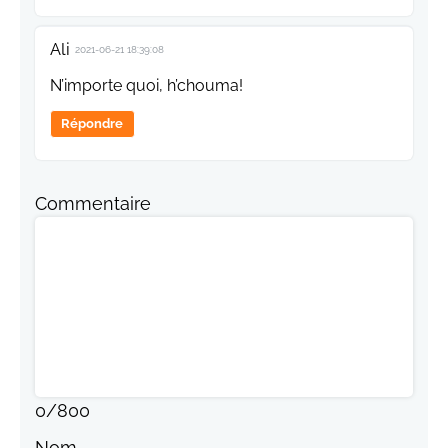
Ali
2021-06-21 18:39:08
N’importe quoi, h’chouma!
Répondre
Commentaire
0
/
800
Nom