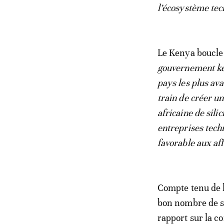
l’écosystème te
Le Kenya boucle 
gouvernement ken
pays les plus av
train de créer u
africaine de sil
entreprises tech
favorable aux aff
Compte tenu de l
bon nombre de se
rapport sur la c