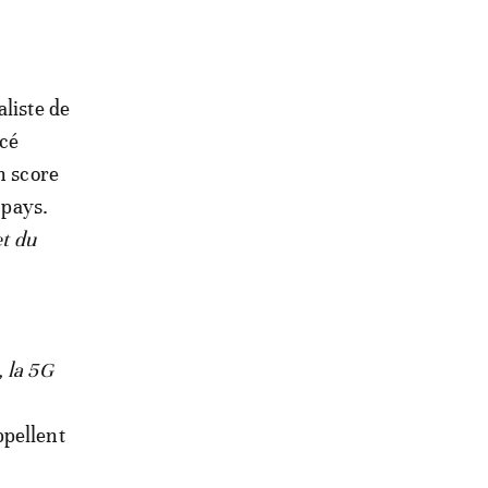
liste de
ncé
n score
 pays.
t du
, la 5G
ppellent