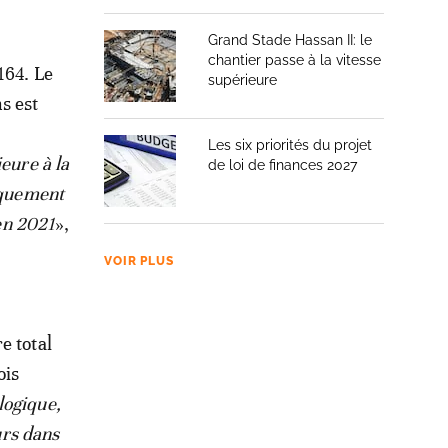
Grand Stade Hassan II: le
chantier passe à la vitesse
164. Le
supérieure
s est
Les six priorités du projet
eure à la
de loi de finances 2027
giquement
 en 2021
»,
VOIR PLUS
e total
ois
logique,
urs dans