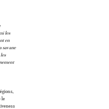
e
mi les
nt en
la savane
 les
onnement
égions,
 le
tiveness