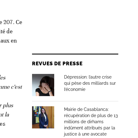
e 207. Ce
ité de
naux en
REVUES DE PRESSE
les
Dépression: l’autre crise
qui pèse des milliards sur
mme c’est
l’économie
r plus
Mairie de Casablanca:
t la
récupération de plus de 13
millions de dirhams
les
indûment attribués par la
justice à une avocate