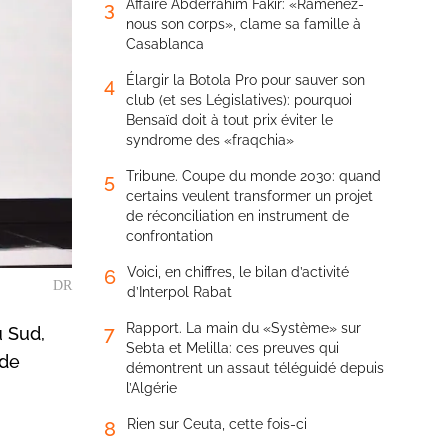
Affaire Abderrahim Fakir: «Ramenez-
3
nous son corps», clame sa famille à
Casablanca
Élargir la Botola Pro pour sauver son
4
club (et ses Législatives): pourquoi
Bensaïd doit à tout prix éviter le
syndrome des «fraqchia»
Tribune. Coupe du monde 2030: quand
5
certains veulent transformer un projet
de réconciliation en instrument de
confrontation
Voici, en chiffres, le bilan d’activité
6
DR
d’Interpol Rabat
Rapport. La main du «Système» sur
7
 Sud,
Sebta et Melilla: ces preuves qui
 de
démontrent un assaut téléguidé depuis
l’Algérie
Rien sur Ceuta, cette fois-ci
8