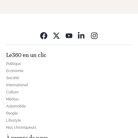
Opens in new wi
Le360 en un clic
Politique
Economie
Société
International
Culture
Médias
Automobile
People
Lifestyle
Nos chroniqueurs
À propos de nous