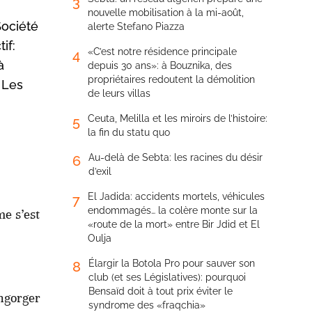
3
nouvelle mobilisation à la mi-août,
Société
alerte Stefano Piazza
if:
«C’est notre résidence principale
4
à
depuis 30 ans»: à Bouznika, des
propriétaires redoutent la démolition
 Les
de leurs villas
Ceuta, Melilla et les miroirs de l’histoire:
5
la fin du statu quo
Au-delà de Sebta: les racines du désir
6
d’exil
El Jadida: accidents mortels, véhicules
7
endommagés… la colère monte sur la
e s’est
«route de la mort» entre Bir Jdid et El
Oulja
Élargir la Botola Pro pour sauver son
8
club (et ses Législatives): pourquoi
Bensaïd doit à tout prix éviter le
engorger
syndrome des «fraqchia»