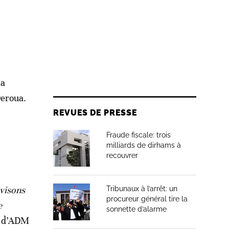
na
Deroua.
REVUES DE PRESSE
Fraude fiscale: trois
milliards de dirhams à
recouvrer
 visons
Tribunaux à l’arrêt: un
procureur général tire la
e
sonnette d’alarme
l d’ADM