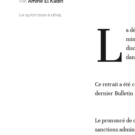
Par
Amine El Kadiri
Le 15/07/2020 à 11h05
L
a d
min
dis
dan
Ce retrait a été
dernier Bulletin 
Le prononcé de ce
sanctions adminis