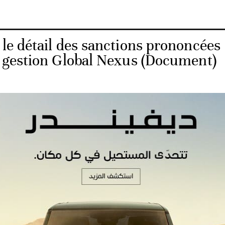
e détail des sanctions prononcées
e gestion Global Nexus (Document)
nt conduit au prononcé de cette sanction entre dans le 
t de la mission principale de l’AMMC qui consiste à pr
ie en instruments financiers et à assurer le bon foncti
société Global Nexus avait déjà fait l’objet d’une sancti
montant de 1 million de dirhams le 25 juin dernier.