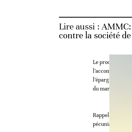
Lire aussi :
AMMC: l
contre la société d
Le processus aya
l’accomplissemen
l’épargne invest
du marché.
Rappelons que la 
pécuniaire d’un 