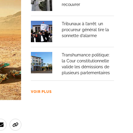
recouvrer
is au
Tribunaux à l’arrêt: un
espect de
procureur général tire la
r compte
sonnette d’alarme
ière de
Transhumance politique:
la Cour constitutionnelle
valide les démissions de
plusieurs parlementaires
VOIR PLUS