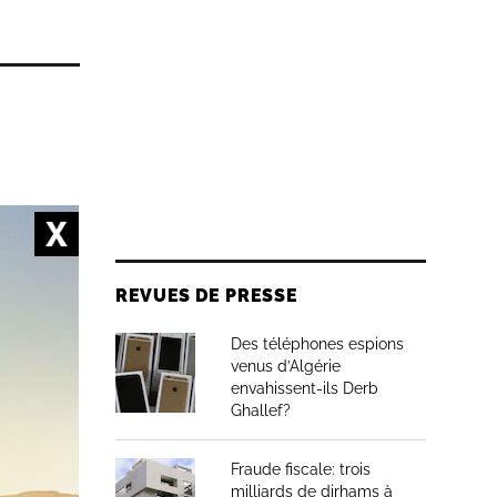
cadre de
otéger
REVUES DE PRESSE
onnement
Des téléphones espions
venus d’Algérie
envahissent-ils Derb
Ghallef?
on
Fraude fiscale: trois
milliards de dirhams à