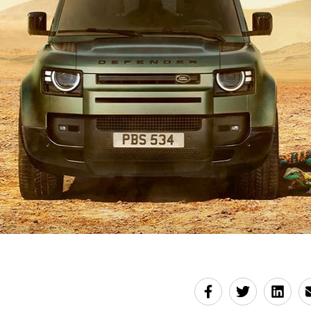
q manquements avaient été relevés dans le dossier soum
tions de l’AMMC pour instruction et avis, dont «le non-r
sociétés de gestion de ne pas utiliser les actifs gérés pou
on-respect des obligations des sociétés de gestion en mat
ouscriptions».
ri
5