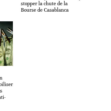
stopper la chute de la
Bourse de Casablanca
n
iliser
ls
ti-