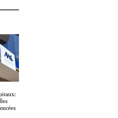
pitaux:
lles
noncées