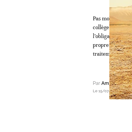
Pas moins de cin
collège des sanc
l’obligation des 
propre» et «le n
traitement des s
Par
Amine El Kadi
Le 15/07/2020 à 11h0