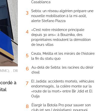
Casablanca
Sebta: un réseau algérien prépare une
3
nouvelle mobilisation à la mi-août,
alerte Stefano Piazza
«C’est notre résidence principale
4
depuis 30 ans»: à Bouznika, des
propriétaires redoutent la démolition
de leurs villas
Ceuta, Melilla et les miroirs de l’histoire:
5
la fin du statu quo
Au-delà de Sebta: les racines du désir
6
(AMMC). . DR
d’exil
El Jadida: accidents mortels, véhicules
7
ccordé à
endommagés… la colère monte sur la
tal
«route de la mort» entre Bir Jdid et El
Oulja
Élargir la Botola Pro pour sauver son
8
club (et ses Législatives): pourquoi