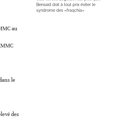
Bensaïd doit à tout prix éviter le
syndrome des «fraqchia»
’AMMC au
l’AMMC
dans le
élevé des