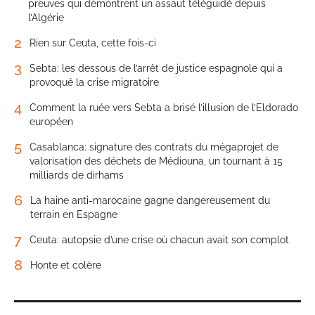
preuves qui démontrent un assaut téléguidé depuis
l’Algérie
2
Rien sur Ceuta, cette fois-ci
3
Sebta: les dessous de l’arrêt de justice espagnole qui a
provoqué la crise migratoire
4
Comment la ruée vers Sebta a brisé l’illusion de l’Eldorado
européen
5
Casablanca: signature des contrats du mégaprojet de
valorisation des déchets de Médiouna, un tournant à 15
milliards de dirhams
6
La haine anti-marocaine gagne dangereusement du
terrain en Espagne
7
Ceuta: autopsie d’une crise où chacun avait son complot
8
Honte et colère