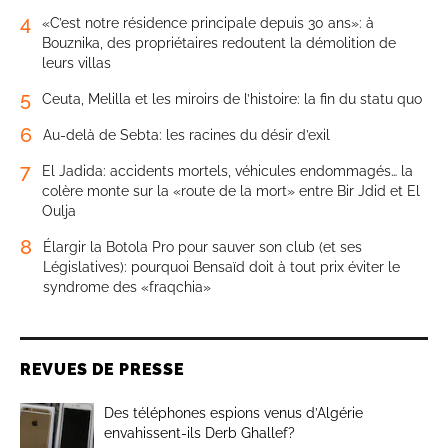
4
«C’est notre résidence principale depuis 30 ans»: à
Bouznika, des propriétaires redoutent la démolition de
leurs villas
5
Ceuta, Melilla et les miroirs de l’histoire: la fin du statu quo
6
Au-delà de Sebta: les racines du désir d’exil
7
El Jadida: accidents mortels, véhicules endommagés… la
colère monte sur la «route de la mort» entre Bir Jdid et El
Oulja
8
Élargir la Botola Pro pour sauver son club (et ses
Législatives): pourquoi Bensaïd doit à tout prix éviter le
syndrome des «fraqchia»
REVUES DE PRESSE
Des téléphones espions venus d’Algérie
envahissent-ils Derb Ghallef?