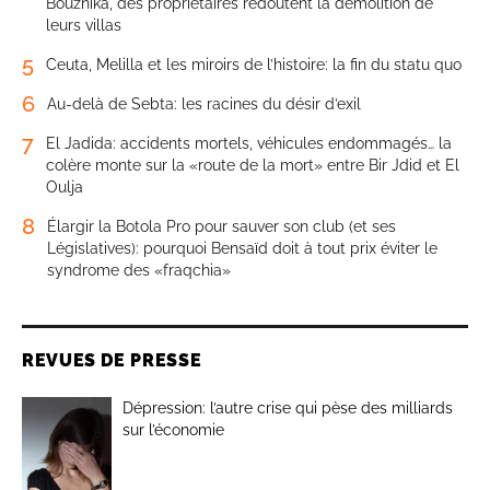
Bouznika, des propriétaires redoutent la démolition de
leurs villas
5
Ceuta, Melilla et les miroirs de l’histoire: la fin du statu quo
6
Au-delà de Sebta: les racines du désir d’exil
7
El Jadida: accidents mortels, véhicules endommagés… la
colère monte sur la «route de la mort» entre Bir Jdid et El
Oulja
8
Élargir la Botola Pro pour sauver son club (et ses
Législatives): pourquoi Bensaïd doit à tout prix éviter le
syndrome des «fraqchia»
REVUES DE PRESSE
Dépression: l’autre crise qui pèse des milliards
sur l’économie