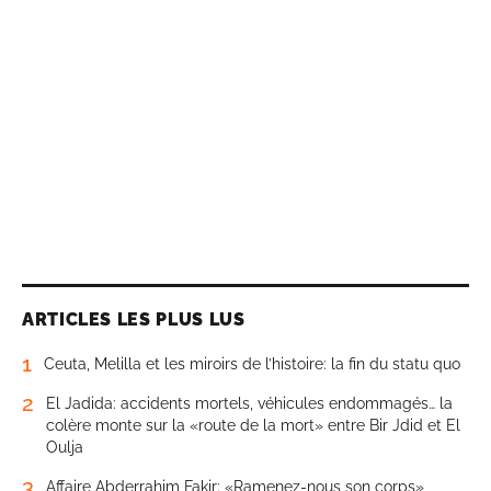
ARTICLES LES PLUS LUS
1
Ceuta, Melilla et les miroirs de l’histoire: la fin du statu quo
2
El Jadida: accidents mortels, véhicules endommagés… la
colère monte sur la «route de la mort» entre Bir Jdid et El
Oulja
3
Affaire Abderrahim Fakir: «Ramenez-nous son corps»,