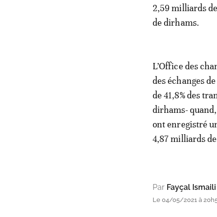
2,59 milliards d
de dirhams.
L’Office des cha
des échanges de 
de 41,8% des tra
dirhams- quand,
ont enregistré u
4,87 milliards de
Par
Fayçal Ismaili
Le 04/05/2021 à 20h