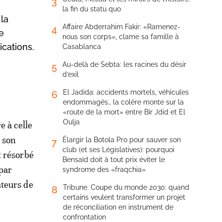
3
la fin du statu quo
 la
Affaire Abderrahim Fakir: «Ramenez-
4
e
nous son corps», clame sa famille à
cations.
Casablanca
Au-delà de Sebta: les racines du désir
5
d’exil
El Jadida: accidents mortels, véhicules
6
endommagés… la colère monte sur la
«route de la mort» entre Bir Jdid et El
Oulja
e à celle
 son
Élargir la Botola Pro pour sauver son
7
club (et ses Législatives): pourquoi
t résorbé
Bensaïd doit à tout prix éviter le
 par
syndrome des «fraqchia»
ateurs de
Tribune. Coupe du monde 2030: quand
8
certains veulent transformer un projet
de réconciliation en instrument de
confrontation