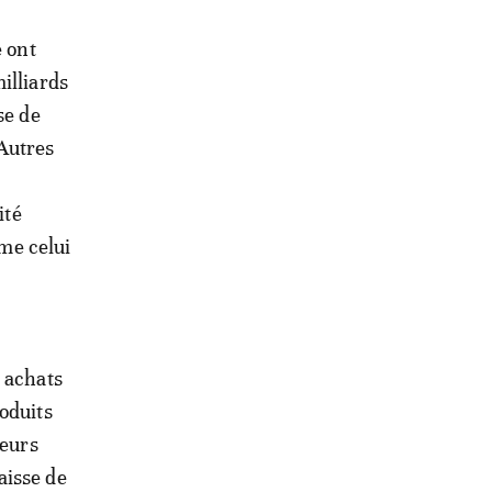
e ont
illiards
se de
 Autres
4
ité
mme celui
s achats
oduits
leurs
aisse de