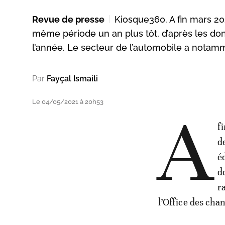
Revue de presse
Kiosque360. A fin mars 202
même période un an plus tôt, d’après les do
l’année. Le secteur de l’automobile a notamm
Par
Fayçal Ismaili
Le 04/05/2021 à 20h53
A
f
d
é
d
r
l’Office des cha