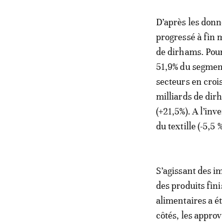
D’après les donn
progressé à fin 
de dirhams. Pour
51,9% du segment
secteurs en croi
milliards de dirh
(+21,5%). A l’inv
du textille (-5,5 %
S’agissant des i
des produits fin
alimentaires a é
côtés, les appro