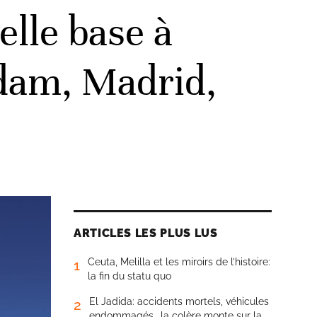
lle base à
rdam, Madrid,
ARTICLES LES PLUS LUS
Ceuta, Melilla et les miroirs de l’histoire:
1
la fin du statu quo
El Jadida: accidents mortels, véhicules
2
endommagés… la colère monte sur la