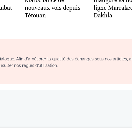
Maroc lance de
inaugure sa no
Rabat
nouveaux vols depuis
ligne Marrake
Tétouan
Dakhla
logue. Afin d'améliorer la qualité des échanges sous nos articles, a
sulter nos règles d’utilisation.