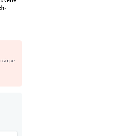
uvelle
ch-
insi que