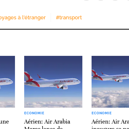
oyages à l'étranger
#
transport
ECONOMIE
ECONOMIE
 une
Aérien: Air Arabia
Aérien: Air Ar