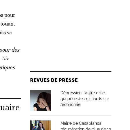
es pour
étouan.
isons
 pour des
 Air
atiques
REVUES DE PRESSE
Dépression: l’autre crise
qui pèse des milliards sur
tuaire
l’économie
Mairie de Casablanca:
récupération de plus de 13