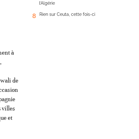
l’Algérie
Rien sur Ceuta, cette fois-ci
8
ment à
,
 wali de
occasion
pagnie
 villes
ue et