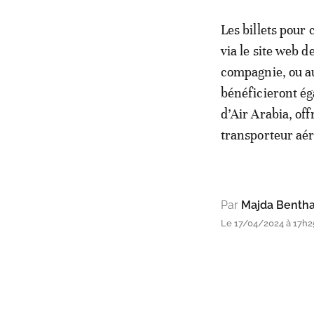
Les billets pour 
via le site web d
compagnie, ou au
bénéficieront é
d’Air Arabia, of
transporteur aér
Par
Majda Benth
Le 17/04/2024 à 17h2