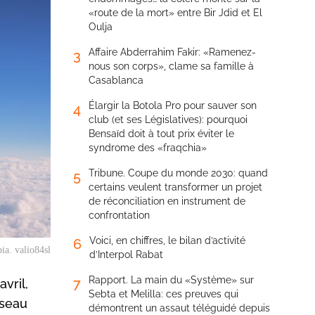
«route de la mort» entre Bir Jdid et El
Oulja
Affaire Abderrahim Fakir: «Ramenez-
3
nous son corps», clame sa famille à
Casablanca
Élargir la Botola Pro pour sauver son
4
club (et ses Législatives): pourquoi
Bensaïd doit à tout prix éviter le
syndrome des «fraqchia»
Tribune. Coupe du monde 2030: quand
5
certains veulent transformer un projet
de réconciliation en instrument de
confrontation
Voici, en chiffres, le bilan d’activité
6
ia. valio84sl
d’Interpol Rabat
Rapport. La main du «Système» sur
7
vril,
Sebta et Melilla: ces preuves qui
éseau
démontrent un assaut téléguidé depuis