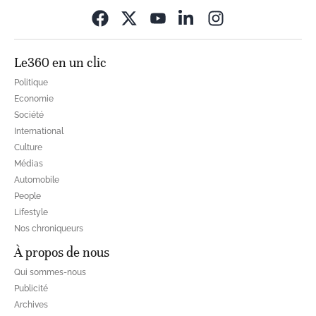
Opens in new wi
Le360 en un clic
Politique
Economie
Société
International
Culture
Médias
Automobile
People
Lifestyle
Nos chroniqueurs
À propos de nous
Qui sommes-nous
Publicité
Archives