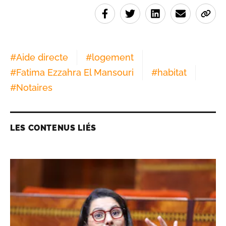
#
Aide directe
#
logement
#
Fatima Ezzahra El Mansouri
#
habitat
#
Notaires
LES CONTENUS LIÉS