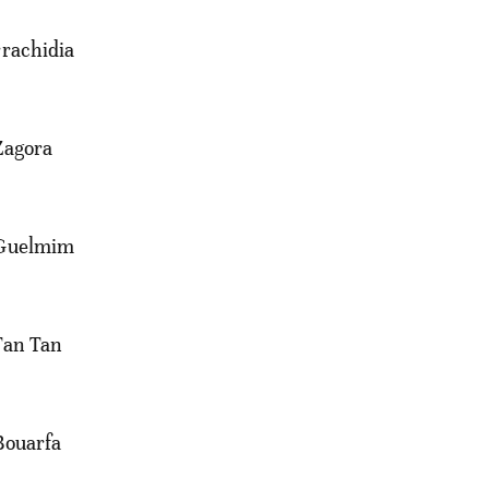
rrachidia
Zagora
 Guelmim
Tan Tan
Bouarfa