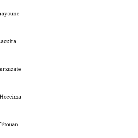
Laayoune
saouira
uarzazate
l Hoceima
 Tétouan