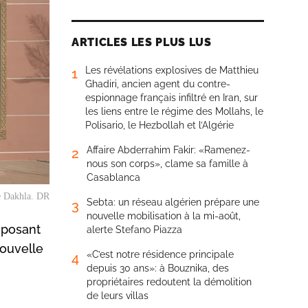
ARTICLES LES PLUS LUS
Les révélations explosives de Matthieu
1
Ghadiri, ancien agent du contre-
espionnage français infiltré en Iran, sur
les liens entre le régime des Mollahs, le
Polisario, le Hezbollah et l’Algérie
Affaire Abderrahim Fakir: «Ramenez-
2
nous son corps», clame sa famille à
Casablanca
e Dakhla. DR
Sebta: un réseau algérien prépare une
3
nouvelle mobilisation à la mi-août,
eposant
alerte Stefano Piazza
nouvelle
«C’est notre résidence principale
4
depuis 30 ans»: à Bouznika, des
propriétaires redoutent la démolition
de leurs villas