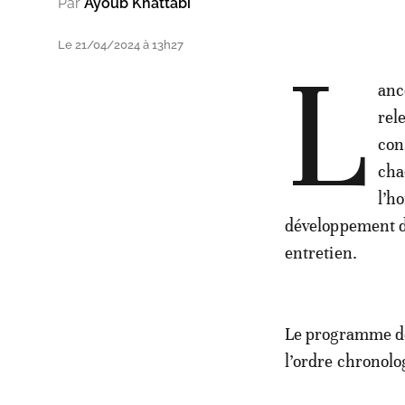
Par
Ayoub Khattabi
Le 21/04/2024 à 13h27
L
ancé
rel
con
cha
l’h
développement de
entretien.
Le programme de 
l’ordre chronolo