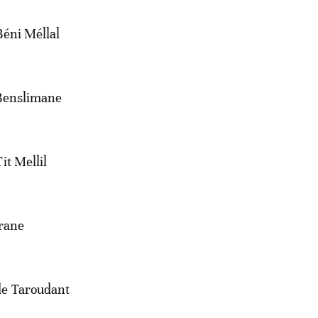
Béni Méllal
 Benslimane
it Mellil
frane
de Taroudant