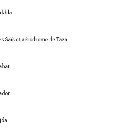
akhla
ès Saïs et aérodrome de Taza
abat
Nador
jda