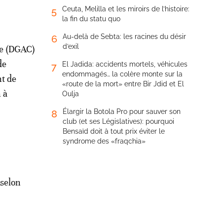
Ceuta, Melilla et les miroirs de l’histoire:
5
la fin du statu quo
Au-delà de Sebta: les racines du désir
6
d’exil
ile (DGAC)
de
El Jadida: accidents mortels, véhicules
7
endommagés… la colère monte sur la
nt de
«route de la mort» entre Bir Jdid et El
 à
Oulja
Élargir la Botola Pro pour sauver son
8
club (et ses Législatives): pourquoi
Bensaïd doit à tout prix éviter le
syndrome des «fraqchia»
 selon