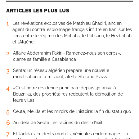
ARTICLES LES PLUS LUS
1
Les révélations explosives de Matthieu Ghadiri, ancien
agent du contre-espionnage français infiltré en Iran, sur les
liens entre le régime des Mollahs, le Polisario, le Hezbollah
et l’Algérie
2
Affaire Abderrahim Fakir: «Ramenez-nous son corps»,
clame sa famille à Casablanca
3
Sebta: un réseau algérien prépare une nouvelle
mobilisation à la mi-août, alerte Stefano Piazza
4
«C’est notre résidence principale depuis 30 ans»: à
Bouznika, des propriétaires redoutent la démolition de
leurs villas
5
Ceuta, Melilla et les miroirs de l’histoire: la fin du statu quo
6
Au-delà de Sebta: les racines du désir d’exil
7
El Jadida: accidents mortels, véhicules endommagés… la