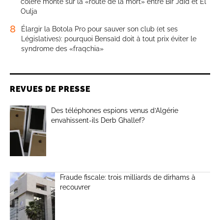
colère monte sur la «route de la mort» entre Bir Jdid et El
Oulja
8
Élargir la Botola Pro pour sauver son club (et ses
Législatives): pourquoi Bensaïd doit à tout prix éviter le
syndrome des «fraqchia»
REVUES DE PRESSE
Des téléphones espions venus d’Algérie
envahissent-ils Derb Ghallef?
Fraude fiscale: trois milliards de dirhams à
recouvrer