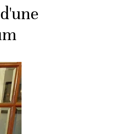
 d'une
fum