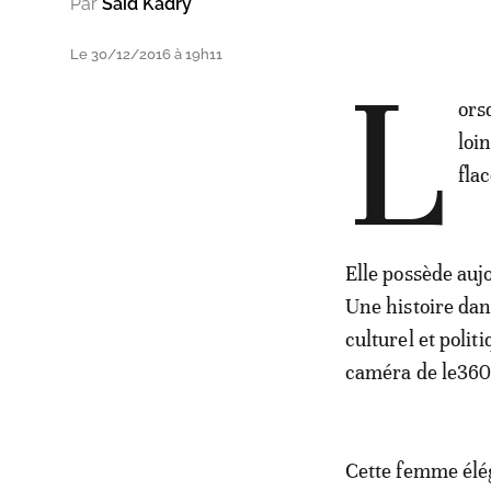
Par
Said Kadry
Le 30/12/2016 à 19h11
L
ors
loi
fla
Elle possède auj
Une histoire dan
culturel et polit
caméra de le360
Cette femme élég