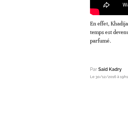
En effet, Khadija
temps est deven
parfumé.
Par
Said Kadry
Le 30/12/2016 à 19h1