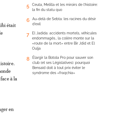
Ceuta, Melilla et les miroirs de l’histoire:
5
la fin du statu quo
Au-delà de Sebta: les racines du désir
6
d’exil
bi était
de
El Jadida: accidents mortels, véhicules
7
endommagés… la colère monte sur la
«route de la mort» entre Bir Jdid et El
Oulja
Élargir la Botola Pro pour sauver son
8
istoire.
club (et ses Législatives): pourquoi
Bensaïd doit à tout prix éviter le
 monde
syndrome des «fraqchia»
face à la
nger en