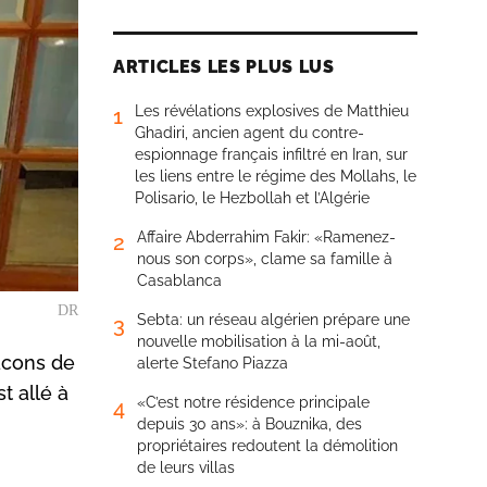
ARTICLES LES PLUS LUS
Les révélations explosives de Matthieu
1
Ghadiri, ancien agent du contre-
espionnage français infiltré en Iran, sur
les liens entre le régime des Mollahs, le
Polisario, le Hezbollah et l’Algérie
Affaire Abderrahim Fakir: «Ramenez-
2
nous son corps», clame sa famille à
Casablanca
DR
Sebta: un réseau algérien prépare une
3
nouvelle mobilisation à la mi-août,
acons de
alerte Stefano Piazza
t allé à
«C’est notre résidence principale
4
depuis 30 ans»: à Bouznika, des
propriétaires redoutent la démolition
de leurs villas