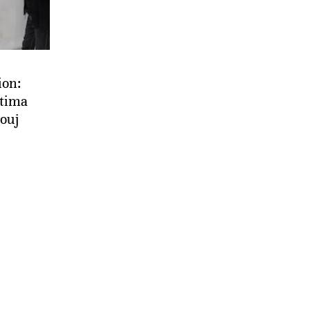
ion:
tima
rouj