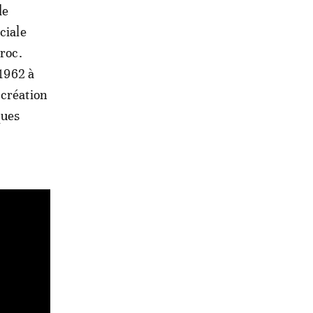
de
ciale
aroc.
 1962 à
 création
ques