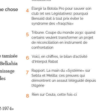
Élargir la Botola Pro pour sauver son
Une chose
4
club (et ses Législatives): pourquoi
Bensaïd doit à tout prix éviter le
syndrome des «fraqchia»
Tribune. Coupe du monde 2030: quand
5
certains veulent transformer un projet
de réconciliation en instrument de
confrontation
e tamisée
Voici, en chiffres, le bilan d’activité
6
d’Interpol Rabat
 Belkahia
rnissage
Rapport. La main du «Système» sur
7
Sebta et Melilla: ces preuves qui
des
démontrent un assaut téléguidé depuis
l’Algérie
Rien sur Ceuta, cette fois-ci
8
2-1974»