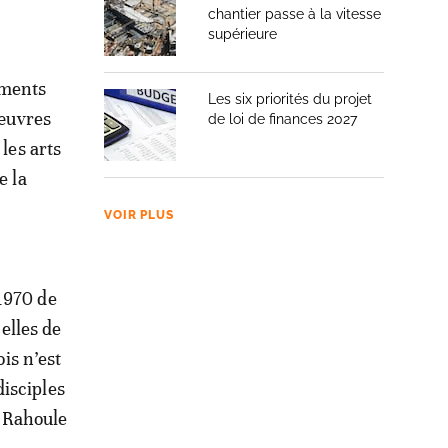
chantier passe à la vitesse
supérieure
uments
Les six priorités du projet
 œuvres
de loi de finances 2027
les arts
e la
VOIR PLUS
1970 de
elles de
is n’est
isciples
 Rahoule