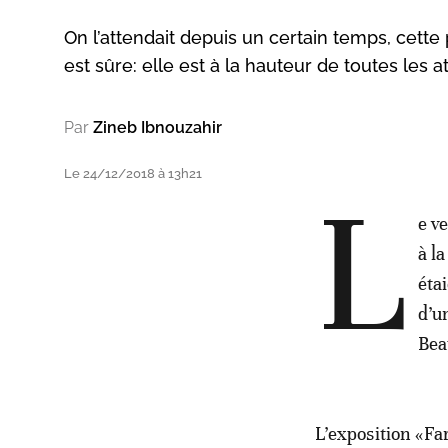
On l’attendait depuis un certain temps, cette
est sûre: elle est à la hauteur de toutes les a
Par
Zineb Ibnouzahir
Le 24/12/2018 à 13h21
L
e v
à l
éta
d’u
Bea
L’exposition «Fa