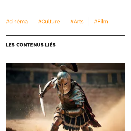
#
cinéma
#
Culture
#
Arts
#
Film
LES CONTENUS LIÉS