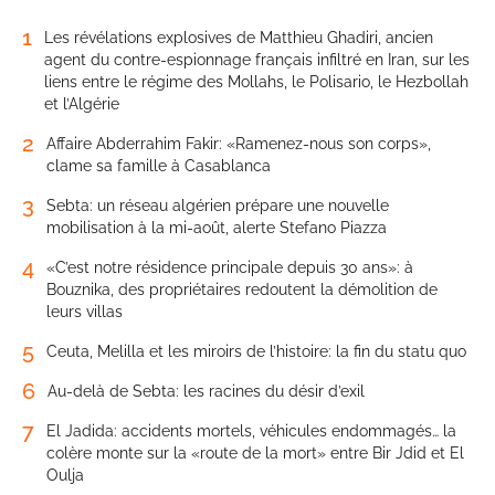
1
Les révélations explosives de Matthieu Ghadiri, ancien
agent du contre-espionnage français infiltré en Iran, sur les
liens entre le régime des Mollahs, le Polisario, le Hezbollah
et l’Algérie
2
Affaire Abderrahim Fakir: «Ramenez-nous son corps»,
clame sa famille à Casablanca
3
Sebta: un réseau algérien prépare une nouvelle
mobilisation à la mi-août, alerte Stefano Piazza
4
«C’est notre résidence principale depuis 30 ans»: à
Bouznika, des propriétaires redoutent la démolition de
leurs villas
5
Ceuta, Melilla et les miroirs de l’histoire: la fin du statu quo
6
Au-delà de Sebta: les racines du désir d’exil
7
El Jadida: accidents mortels, véhicules endommagés… la
colère monte sur la «route de la mort» entre Bir Jdid et El
Oulja