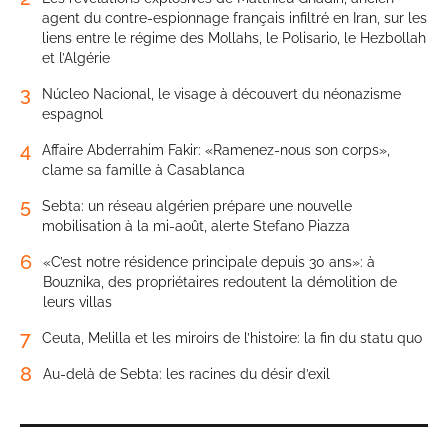
agent du contre-espionnage français infiltré en Iran, sur les
liens entre le régime des Mollahs, le Polisario, le Hezbollah
et l’Algérie
3
Núcleo Nacional, le visage à découvert du néonazisme
espagnol
4
Affaire Abderrahim Fakir: «Ramenez-nous son corps»,
clame sa famille à Casablanca
5
Sebta: un réseau algérien prépare une nouvelle
mobilisation à la mi-août, alerte Stefano Piazza
6
«C’est notre résidence principale depuis 30 ans»: à
Bouznika, des propriétaires redoutent la démolition de
leurs villas
7
Ceuta, Melilla et les miroirs de l’histoire: la fin du statu quo
8
Au-delà de Sebta: les racines du désir d’exil